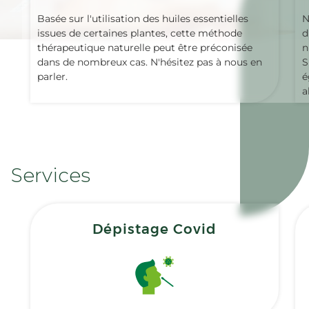
Basée sur l'utilisation des huiles essentielles
N
issues de certaines plantes, cette méthode
d
thérapeutique naturelle peut être préconisée
n
dans de nombreux cas. N'hésitez pas à nous en
S
parler.
é
a
Services
Dépistage Covid