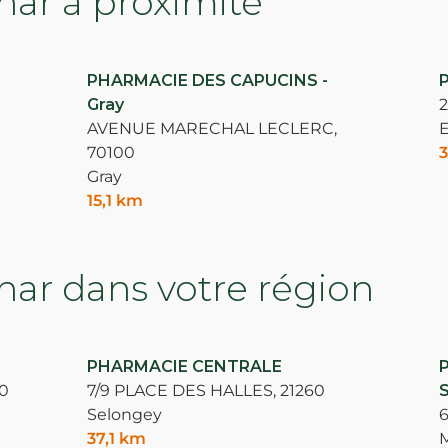
ar à proximité
PHARMACIE DES CAPUCINS -
Gray
AVENUE MARECHAL LECLERC,
70100
3
Gray
15,1 km
ar dans votre région
PHARMACIE CENTRALE
P
0
7/9 PLACE DES HALLES,
21260
S
Selongey
37,1 km
M