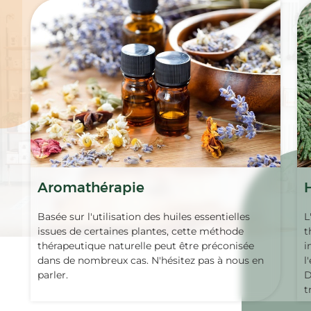
Aromathérapie
Basée sur l'utilisation des huiles essentielles
L
issues de certaines plantes, cette méthode
t
thérapeutique naturelle peut être préconisée
i
dans de nombreux cas. N'hésitez pas à nous en
l
parler.
D
t