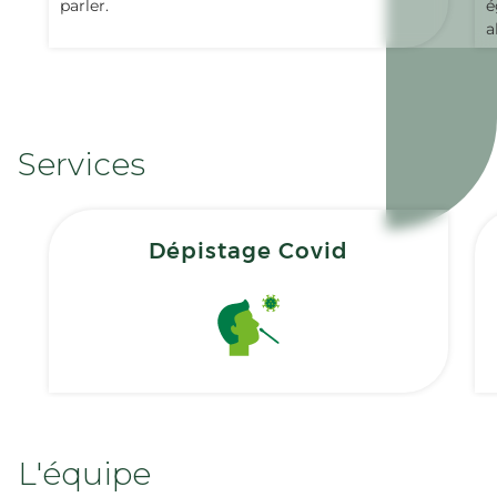
parler.
é
a
Services
Dépistage Covid
L'équipe