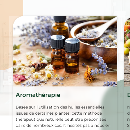
Spécialités
Aromathérapie
Basée sur l'utilisation des huiles essentielles
N
issues de certaines plantes, cette méthode
d
thérapeutique naturelle peut être préconisée
n
dans de nombreux cas. N'hésitez pas à nous en
S