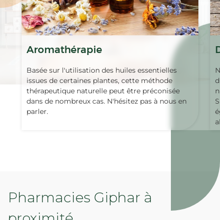
Aromathérapie
Basée sur l'utilisation des huiles essentielles
N
issues de certaines plantes, cette méthode
d
thérapeutique naturelle peut être préconisée
n
dans de nombreux cas. N'hésitez pas à nous en
S
parler.
é
a
Pharmacies Giphar à
proximité