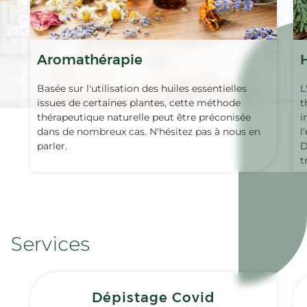
Aromathérapie
Basée sur l'utilisation des huiles essentielles
L
issues de certaines plantes, cette méthode
t
thérapeutique naturelle peut être préconisée
i
dans de nombreux cas. N'hésitez pas à nous en
l
parler.
D
t
Services
Dépistage Covid