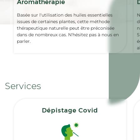
Aromathérapie
Basée sur l'utilisation des huiles essentielles
N
issues de certaines plantes, cette méthode
d
thérapeutique naturelle peut être préconisée
n
dans de nombreux cas. N'hésitez pas à nous en
S
parler.
é
a
Services
Dépistage Covid