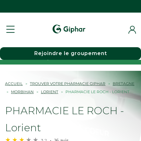
Rejoindre le groupement
Choisir une pharmacie
ACCUEIL
TROUVER VOTRE PHARMACIE GIPHAR
BRETAGNE
MORBIHAN
LORIENT
PHARMACIE LE ROCH - LORIENT
PHARMACIE LE ROCH -
Lorient
3,2
16 avis