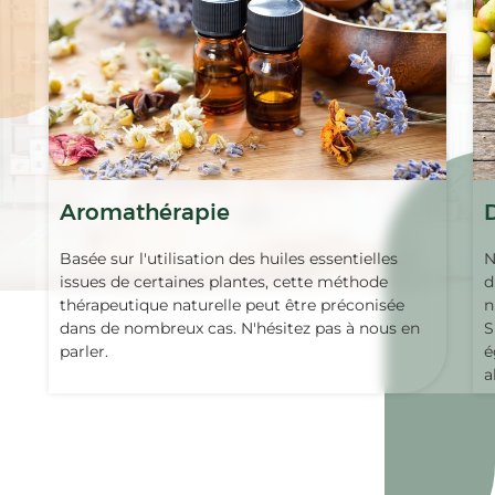
Aromathérapie
Basée sur l'utilisation des huiles essentielles
N
issues de certaines plantes, cette méthode
d
thérapeutique naturelle peut être préconisée
n
dans de nombreux cas. N'hésitez pas à nous en
S
parler.
é
a