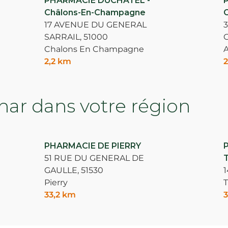
PHARMACIE DUCHATEL -
Châlons-En-Champagne
17 AVENUE DU GENERAL
SARRAIL,
51000
Chalons En Champagne
2,2 km
2
ar dans votre région
PHARMACIE DE PIERRY
51 RUE DU GENERAL DE
GAULLE,
51530
Pierry
T
33,2 km
3