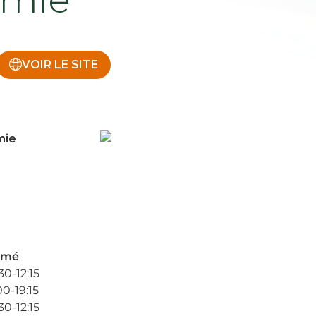
VOIR LE SITE
mie
rmé
30-12:15
00-19:15
30-12:15