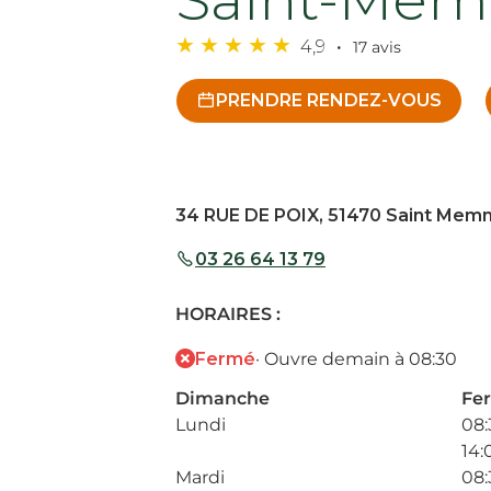
4,9
17 avis
PRENDRE RENDEZ-VOUS
34 RUE DE POIX, 51470 Saint Mem
03 26 64 13 79
HORAIRES :
Fermé
· Ouvre demain à 08:30
Dimanche
Fe
Lundi
08:
14:
Mardi
08: