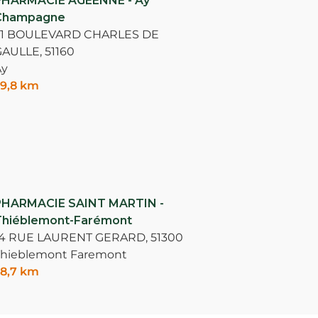
PHARMACIE AGEENNE - Ay
Champagne
31 BOULEVARD CHARLES DE
GAULLE,
51160
Ay
9,8 km
PHARMACIE SAINT MARTIN -
Thiéblemont-Farémont
14 RUE LAURENT GERARD,
51300
hieblemont Faremont
8,7 km