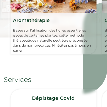
Aromathérapie
Basée sur l'utilisation des huiles essentielles
B
issues de certaines plantes, cette méthode
p
thérapeutique naturelle peut être préconisée
e
dans de nombreux cas. N'hésitez pas à nous en
e
parler.
t
Services
Dépistage Covid