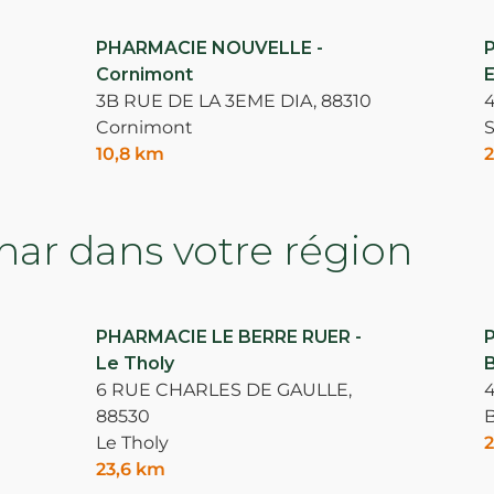
PHARMACIE NOUVELLE -
Cornimont
E
3B RUE DE LA 3EME DIA,
88310
Cornimont
S
10,8 km
2
ar dans votre région
PHARMACIE LE BERRE RUER -
Le Tholy
B
6 RUE CHARLES DE GAULLE,
4
88530
B
Le Tholy
2
23,6 km