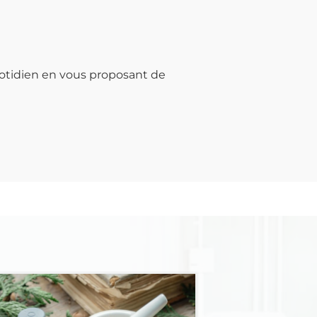
otidien en vous proposant de
Médicaments 