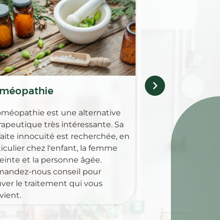
Retrouvez au sei
Pharmacie des co
gamme complèt
pour guérir, soul
maladies animale
méopathie
oméopathie est une alternative
rapeutique très intéressante. Sa
faite innocuité est recherchée, en
iculier chez l'enfant, la femme
einte et la personne âgée.
andez-nous conseil pour
uver le traitement qui vous
vient.