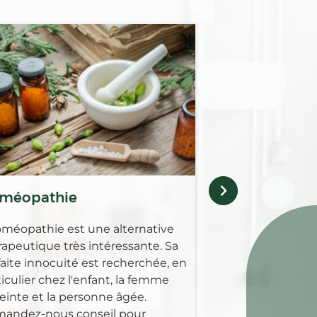
Médicaments 
Retrouvez au sei
Pharmacie des co
gamme complèt
pour guérir, soul
maladies animale
méopathie
oméopathie est une alternative
rapeutique très intéressante. Sa
faite innocuité est recherchée, en
iculier chez l'enfant, la femme
einte et la personne âgée.
andez-nous conseil pour