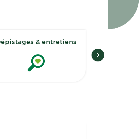
épistages & entretiens
E-co
Romain