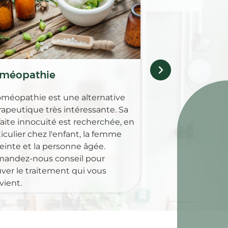
Pharmacie des co
gamme complèt
pour guérir, soul
maladies animale
méopathie
oméopathie est une alternative
rapeutique très intéressante. Sa
faite innocuité est recherchée, en
iculier chez l'enfant, la femme
einte et la personne âgée.
andez-nous conseil pour
uver le traitement qui vous
vient.