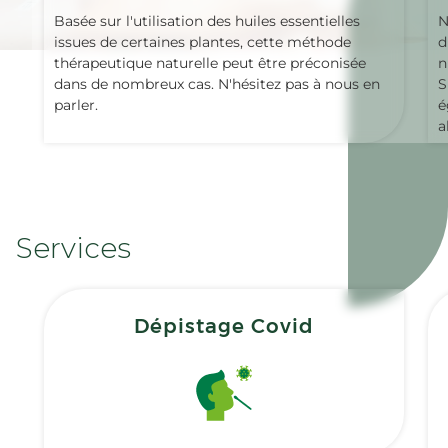
Basée sur l'utilisation des huiles essentielles
N
issues de certaines plantes, cette méthode
d
thérapeutique naturelle peut être préconisée
n
dans de nombreux cas. N'hésitez pas à nous en
S
parler.
é
a
Services
Dépistage Covid