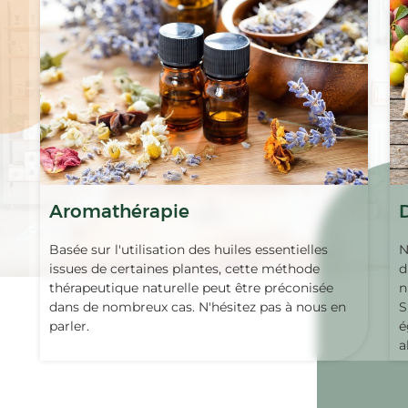
Aromathérapie
Basée sur l'utilisation des huiles essentielles
N
issues de certaines plantes, cette méthode
d
thérapeutique naturelle peut être préconisée
n
dans de nombreux cas. N'hésitez pas à nous en
S
parler.
é
a