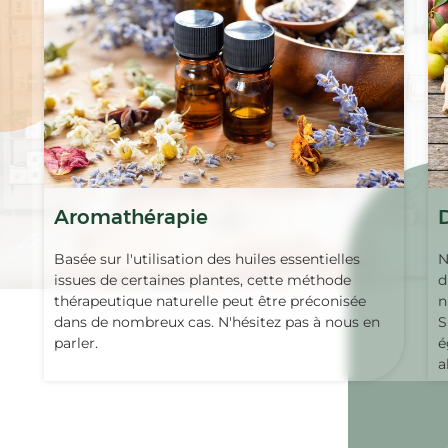
Aromathérapie
Basée sur l'utilisation des huiles essentielles
N
issues de certaines plantes, cette méthode
d
thérapeutique naturelle peut être préconisée
n
dans de nombreux cas. N'hésitez pas à nous en
S
parler.
é
a