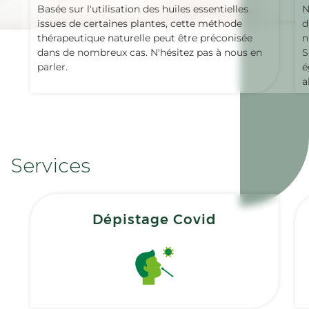
Basée sur l'utilisation des huiles essentielles
N
issues de certaines plantes, cette méthode
d
thérapeutique naturelle peut être préconisée
n
dans de nombreux cas. N'hésitez pas à nous en
S
parler.
é
a
Services
Dépistage Covid