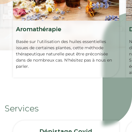
Aromathérapie
Basée sur l'utilisation des huiles essentielles
N
issues de certaines plantes, cette méthode
d
thérapeutique naturelle peut être préconisée
n
dans de nombreux cas. N'hésitez pas à nous en
S
parler.
é
a
Services
Dépistage Covid