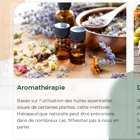
Aromathérapie
Basée sur l'utilisation des huiles essentielles
N
issues de certaines plantes, cette méthode
d
thérapeutique naturelle peut être préconisée
n
dans de nombreux cas. N'hésitez pas à nous en
S
parler.
é
a