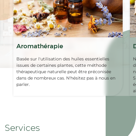
Aromathérapie
Basée sur l'utilisation des huiles essentielles
N
issues de certaines plantes, cette méthode
d
thérapeutique naturelle peut être préconisée
n
dans de nombreux cas. N'hésitez pas à nous en
S
parler.
é
a
Services