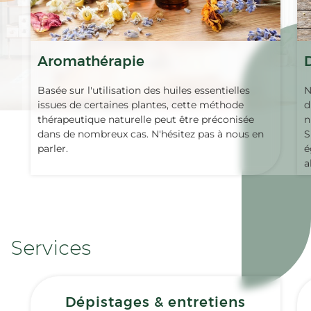
Aromathérapie
Basée sur l'utilisation des huiles essentielles
N
issues de certaines plantes, cette méthode
d
thérapeutique naturelle peut être préconisée
n
dans de nombreux cas. N'hésitez pas à nous en
S
parler.
é
a
Services
Dépistages & entretiens