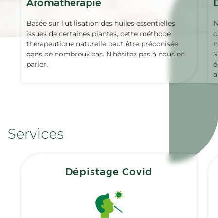
Aromathérapie
Basée sur l'utilisation des huiles essentielles
N
issues de certaines plantes, cette méthode
d
thérapeutique naturelle peut être préconisée
n
dans de nombreux cas. N'hésitez pas à nous en
S
parler.
é
a
Services
Dépistage Covid