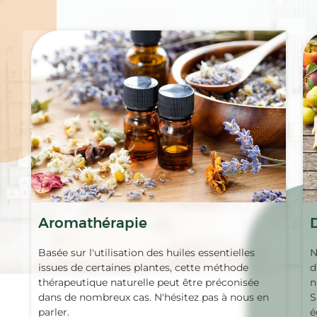
Spécialités
Aromathérapie
Basée sur l'utilisation des huiles essentielles
N
issues de certaines plantes, cette méthode
d
thérapeutique naturelle peut être préconisée
n
dans de nombreux cas. N'hésitez pas à nous en
S
parler.
é