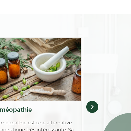
Médicaments 
Retrouvez au sei
Pharmacie des co
gamme complèt
pour guérir, soul
maladies animale
méopathie
oméopathie est une alternative
rapeutique très intéressante. Sa