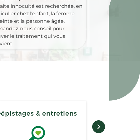
faite innocuité est recherchée, en
iculier chez l'enfant, la femme
einte et la personne âgée.
andez-nous conseil pour
uver le traitement qui vous
vient.
épistages & entretiens
E-co