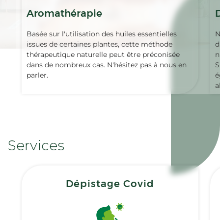
Aromathérapie
Basée sur l'utilisation des huiles essentielles
N
issues de certaines plantes, cette méthode
d
thérapeutique naturelle peut être préconisée
n
dans de nombreux cas. N'hésitez pas à nous en
S
parler.
é
a
Services
Dépistage Covid