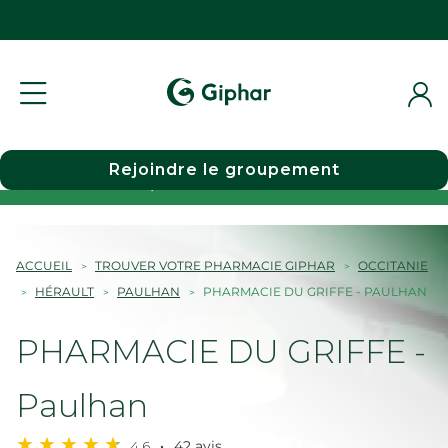
Rejoindre le groupement
Choisir une pharmacie
ACCUEIL
TROUVER VOTRE PHARMACIE GIPHAR
OCCITANIE
HÉRAULT
PAULHAN
PHARMACIE DU GRIFFE - PAULHAN
PHARMACIE DU GRIFFE -
Paulhan
4,6
42 avis