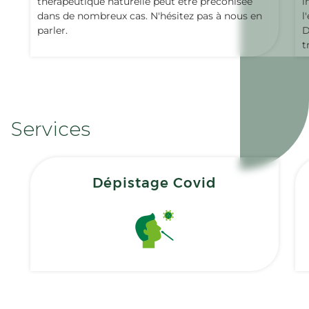
thérapeutique naturelle peut être préconisée
i
dans de nombreux cas. N'hésitez pas à nous en
l
parler.
D
t
Services
Dépistage Covid