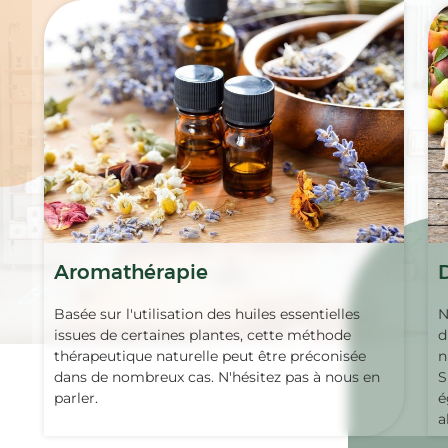
Aromathérapie
Basée sur l'utilisation des huiles essentielles
N
issues de certaines plantes, cette méthode
d
thérapeutique naturelle peut être préconisée
n
dans de nombreux cas. N'hésitez pas à nous en
S
parler.
é
a