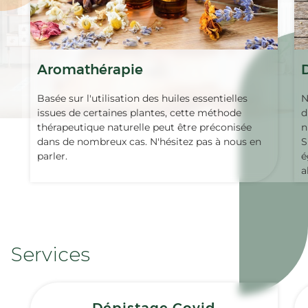
Aromathérapie
Basée sur l'utilisation des huiles essentielles
N
issues de certaines plantes, cette méthode
d
thérapeutique naturelle peut être préconisée
n
dans de nombreux cas. N'hésitez pas à nous en
S
parler.
é
a
Services
Dépistage Covid