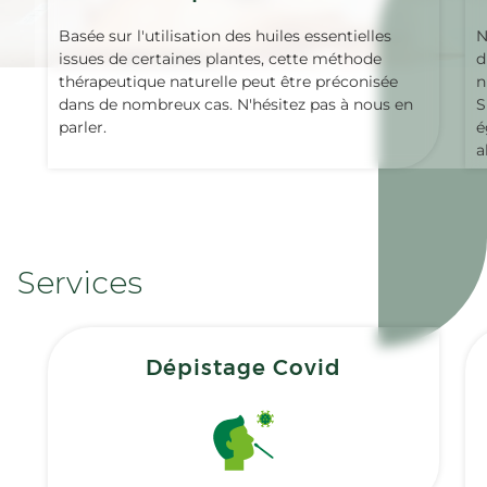
Basée sur l'utilisation des huiles essentielles
N
issues de certaines plantes, cette méthode
d
thérapeutique naturelle peut être préconisée
n
dans de nombreux cas. N'hésitez pas à nous en
S
parler.
é
a
Services
Dépistage Covid