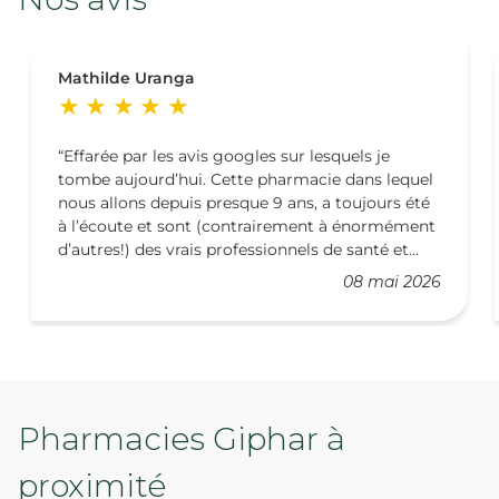
Mathilde Uranga
Effarée par les avis googles sur lesquels je
tombe aujourd’hui. Cette pharmacie dans lequel
nous allons depuis presque 9 ans, a toujours été
à l’écoute et sont (contrairement à énormément
d’autres!) des vrais professionnels de santé et
non des « commerçants ». Ce qui devient rare.
08 mai 2026
Ma famille entière est suivie ici, dont une
maladie grave et chronique délicate. Malgré
notre déménagement nous préférons encore
faire la route car nous reconnaissons la
formation continue de chacun des
professionnels, les consignes et conseils qui en
Pharmacies Giphar à
découlent. Ils prennent toujours leur temps pour
accompagner la délivrance des médicaments
proximité
avec des explications. Je suis médecin, et mes