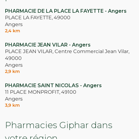
patients qui sont suivis ici sont bien mieux
traités et suivis que dans d’autres pharmacies.
PHARMACIE DE LA PLACE LA FAYETTE - Angers
Cette pharmacie à toute ma confiance. Il est tjs
PLACE LA FAYETTE,
49000
plus facile de laisser un mauvais avis sur un
Angers
passage isolé et une déception, mais lorsqu’on a
2,4 km
réellement besoin d’une pharmacie compétente
et professionnelle, on ne peut juger celle ci !
PHARMACIE JEAN VILAR - Angers
PLACE JEAN VILAR, Centre Commercial Jean Vilar,
49000
Angers
2,9 km
PHARMACIE SAINT NICOLAS - Angers
11 PLACE MONPROFIT,
49100
Angers
3,9 km
Pharmacies Giphar dans
votre région