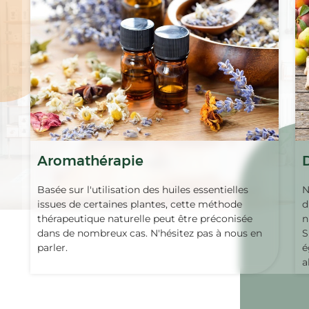
Aromathérapie
Basée sur l'utilisation des huiles essentielles
N
issues de certaines plantes, cette méthode
d
thérapeutique naturelle peut être préconisée
n
dans de nombreux cas. N'hésitez pas à nous en
S
parler.
é
a