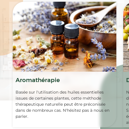
Aromathérapie
Basée sur l'utilisation des huiles essentielles
N
issues de certaines plantes, cette méthode
d
thérapeutique naturelle peut être préconisée
n
dans de nombreux cas. N'hésitez pas à nous en
S
parler.
é
a