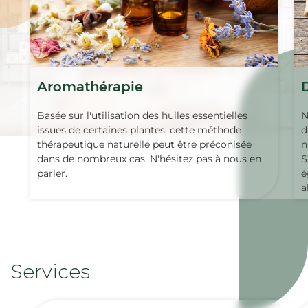
Aromathérapie
Basée sur l'utilisation des huiles essentielles
N
issues de certaines plantes, cette méthode
d
thérapeutique naturelle peut être préconisée
n
dans de nombreux cas. N'hésitez pas à nous en
S
parler.
é
a
Services