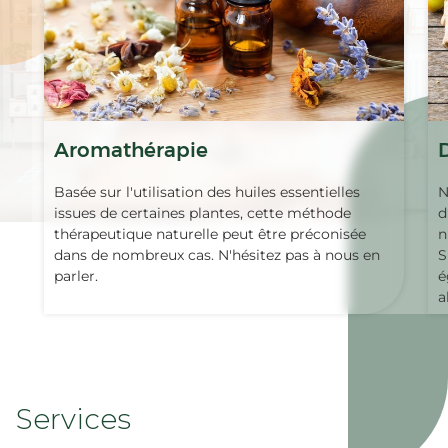
Aromathérapie
Basée sur l'utilisation des huiles essentielles
N
issues de certaines plantes, cette méthode
d
thérapeutique naturelle peut être préconisée
n
dans de nombreux cas. N'hésitez pas à nous en
S
parler.
é
a
Services