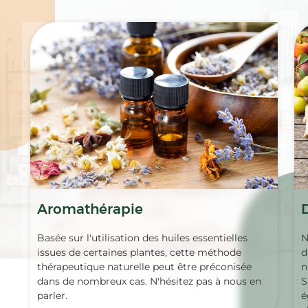
Aromathérapie
Basée sur l'utilisation des huiles essentielles
N
issues de certaines plantes, cette méthode
d
thérapeutique naturelle peut être préconisée
n
dans de nombreux cas. N'hésitez pas à nous en
S
parler.
é