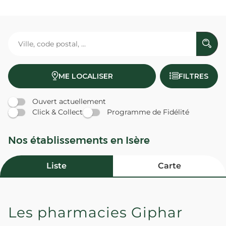
ME LOCALISER
FILTRES
Ouvert actuellement
Click & Collect
Programme de Fidélité
Nos établissements en Isère
Liste
Carte
Les pharmacies Giphar
PHARMACIE DE LA MURETTE