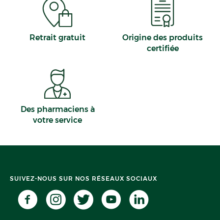
38490 Les Abrets
Appeler
Retrait gratuit
Origine des produits
PLUS D'INFO
ITINÉRAIRE
certifiée
CHOISIR CETTE PHARMACIE
Des pharmaciens à
PHARMACIE BOIS-WINDEY - Le
votre service
Pont-De-Beauvoisin
4,6
56 avis
Fermé
· Ouvre demain à 08:30
17 PLACE PROFESSEUR TRILLAT 38480 Le Pont-
SUIVEZ-NOUS SUR NOS RÉSEAUX SOCIAUX
De-Beauvoisin
Appeler