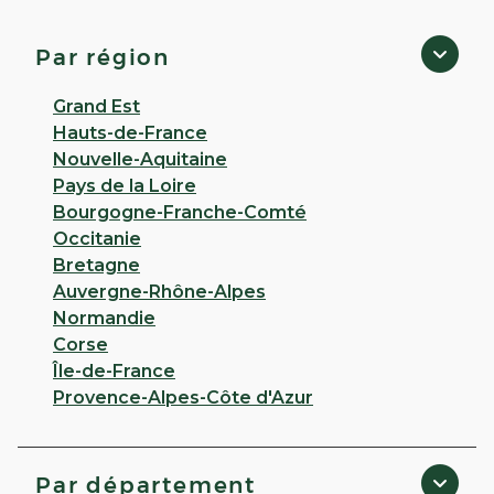
Click & Collect disponible
4,9
36 avis
Par région
Fermé
· Ouvre demain à 08:30
Grand Est
125 RUE DU BOUCHAT 38140 La Murette
Hauts-de-France
Appeler
Nouvelle-Aquitaine
Pays de la Loire
PLUS D'INFO
ITINÉRAIRE
Bourgogne-Franche-Comté
Occitanie
CHOISIR CETTE PHARMACIE
Bretagne
Auvergne-Rhône-Alpes
RÉSERVER EN LIGNE
Normandie
Corse
Île-de-France
Provence-Alpes-Côte d'Azur
PHARMACIE DES CHARTREUX -
Voreppe
Click & Collect disponible
Par département