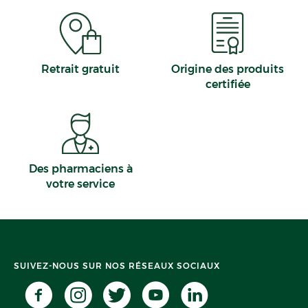
Île-de-France
Barbaste
Deux-Sèvres
Saint-Hilaire
Alpes-de-Haute-Provence
Bagnères-de-Bigorre
Haute-Corse
Lacrouzette
Retrait gratuit
Origine des produits
Saint-Quentin
certifiée
Auxerre
Des pharmaciens à
votre service
SUIVEZ-NOUS SUR NOS RÉSEAUX SOCIAUX