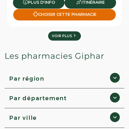
PLUS D'INFO
ITINÉRAIRE
CHOISIR CETTE PHARMACIE
VOIR PLUS
Les pharmacies Giphar
Par région
Hauts-de-France
Par département
Bretagne
Occitanie
Loire-Atlantique
Centre-Val de Loire
Par ville
Charente
Bourgogne-Franche-Comté
Landes
Auvergne-Rhône-Alpes