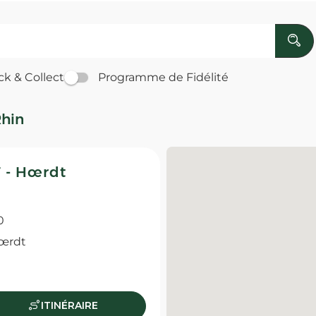
ck & Collect
Programme de Fidélité
Rhin
 - Hœrdt
0
Hœrdt
ITINÉRAIRE