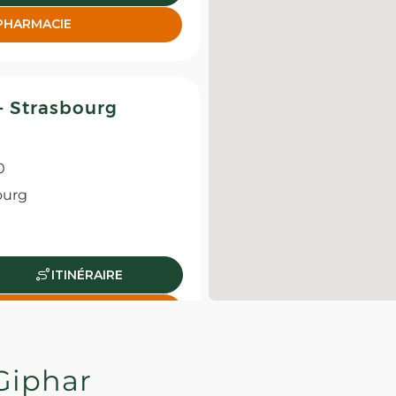
 PHARMACIE
- Strasbourg
0
ourg
ITINÉRAIRE
 PHARMACIE
Giphar
Strasbourg