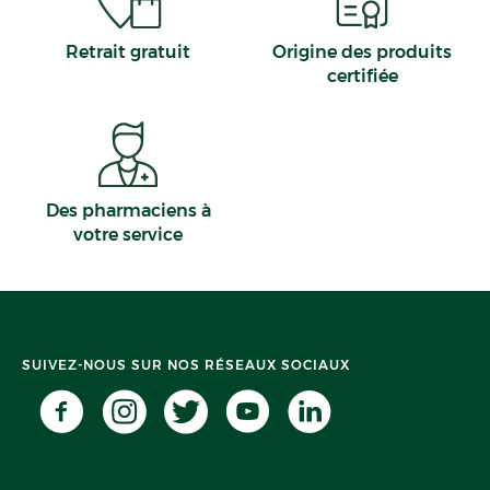
Mons-en-Barœul
Calvados
Maubeuge
Retrait gratuit
Origine des produits
Douarnenez
certifiée
La Garde
Des pharmaciens à
votre service
SUIVEZ-NOUS SUR NOS RÉSEAUX SOCIAUX