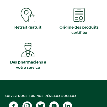
Uzerche
Haute-Savoie
Grand Est
Saint-Laurent-de-la-Prée
Doubs
Conflans-Sainte-Honorine
Mayenne
Le Quesnoy
Alpes-Maritimes
Montrichard Val de Cher
Retrait gratuit
Origine des produits
Lembeye
certifiée
Saint-Jean-Pied-de-Port
Des pharmaciens à
votre service
SUIVEZ-NOUS SUR NOS RÉSEAUX SOCIAUX