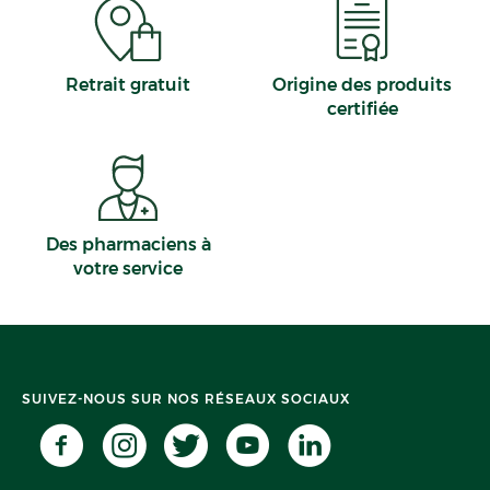
Grigny
Alpes-de-Haute-Provence
Cabestany
Alpes-Maritimes
Solérieux
Retrait gratuit
Origine des produits
Cuers
certifiée
Marck
Des pharmaciens à
votre service
SUIVEZ-NOUS SUR NOS RÉSEAUX SOCIAUX