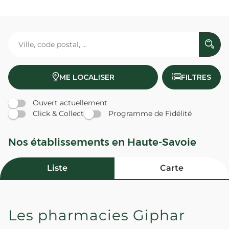
ME LOCALISER
FILTRES
Ouvert actuellement
Click & Collect
Programme de Fidélité
Nos établissements en Haute-Savoie
Liste
Carte
Les pharmacies Giphar
PHARMACIE LE PERRIER -