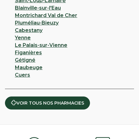
Saint-Loup-Lamairé
Blainville-sur-l'Eau
Montrichard Val de Cher
PHARMACIE DU LEMAN - Evian
Pluméliau-Bieuzy
Les Bains
Cabestany
Yenne
3,6
66 avis
Le Palais-sur-Vienne
Ouvert
de 08:45 à 12:15 puis de 14:00 à 19:30
Figanières
1 AVENUE JEAN LEGER 74500 Evian Les Bains
Gétigné
Maubeuge
Appeler
Cuers
PLUS D'INFO
ITINÉRAIRE
CHOISIR CETTE PHARMACIE
VOIR TOUS NOS PHARMACIES
VOIR PLUS