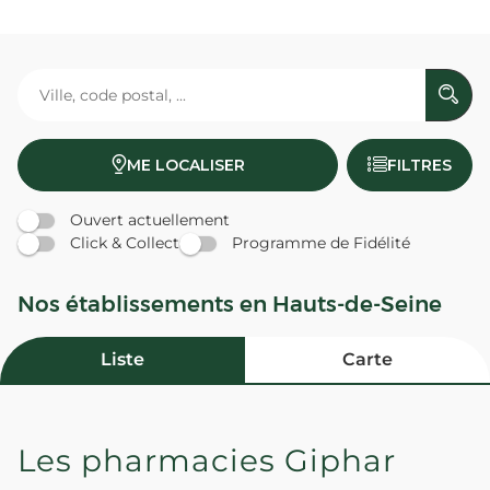
ME LOCALISER
FILTRES
Ouvert actuellement
Click & Collect
Programme de Fidélité
Nos établissements en Hauts-de-Seine
Liste
Carte
Les pharmacies Giphar
Pharmacie des Chênes