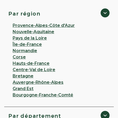
4,8
54 avis
Ouvert
de 08:30 à 12:30 puis de 14:30 à 20:00
Par région
56 RUE DES CHENES 92150 Suresnes
Provence-Alpes-Côte d'Azur
Appeler
Nouvelle-Aquitaine
Pays de la Loire
PLUS D'INFO
ITINÉRAIRE
Île-de-France
Normandie
CHOISIR CETTE PHARMACIE
Corse
Hauts-de-France
Centre-Val de Loire
PHARMACIE DU PARC DE LA
Bretagne
REINE - Boulogne-Billancourt
Auvergne-Rhône-Alpes
Grand Est
4,6
29 avis
Bourgogne-Franche-Comté
Ouvert
de 08:30 à 19:00
107 Route de la Reine 92100 Boulogne-Billancourt
Par département
Appeler