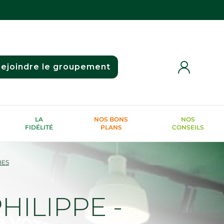
ejoindre le groupement
LA
NOS BONS
NOS
FIDÉLITÉ
PLANS
CONSEILS
BES
ILIPPE -