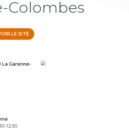
e-Colombes
VOIR LE SITE
 La Garenne-
rmé
30-12:30