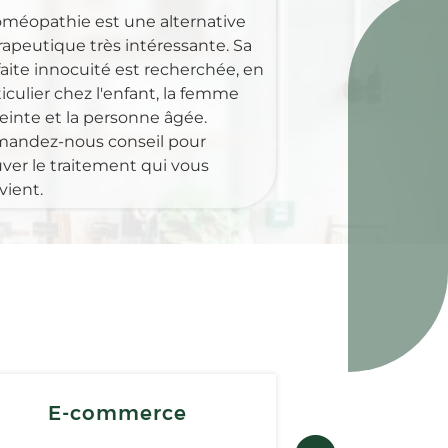
oméopathie est une alternative
rapeutique très intéressante. Sa
faite innocuité est recherchée, en
iculier chez l'enfant, la femme
einte et la personne âgée.
andez-nous conseil pour
uver le traitement qui vous
vient.
E-commerce
Matérie