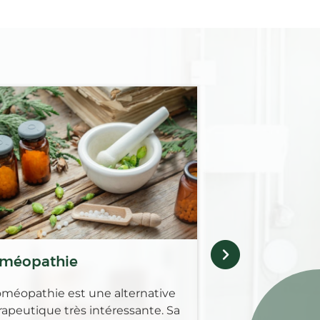
Médicaments 
Retrouvez au sei
Pharmacie des co
gamme complèt
pour guérir, soul
maladies animale
méopathie
oméopathie est une alternative
rapeutique très intéressante. Sa