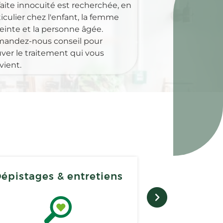
faite innocuité est recherchée, en
iculier chez l'enfant, la femme
einte et la personne âgée.
andez-nous conseil pour
uver le traitement qui vous
vient.
épistages & entretiens
E-co