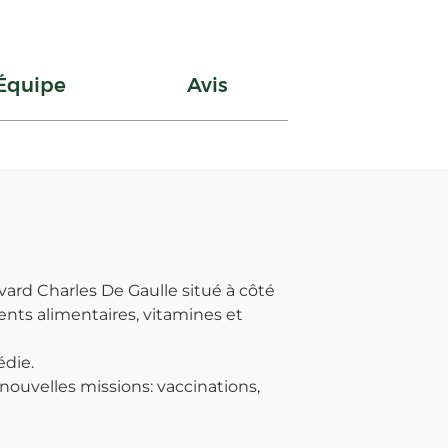
Équipe
Avis
rd Charles De Gaulle situé à côté
nts alimentaires, vitamines et
édie.
ouvelles missions: vaccinations,