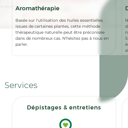
Aromathérapie
Basée sur l'utilisation des huiles essentielles
N
issues de certaines plantes, cette méthode
d
thérapeutique naturelle peut être préconisée
n
dans de nombreux cas. N'hésitez pas à nous en
S
parler.
é
a
Services
Dépistages & entretiens