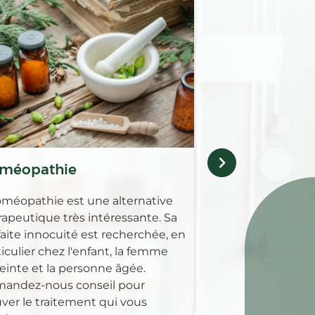
Médicaments 
Retrouvez au sei
Pharmacie des co
gamme complèt
pour guérir, soul
maladies animale
méopathie
oméopathie est une alternative
rapeutique très intéressante. Sa
faite innocuité est recherchée, en
iculier chez l'enfant, la femme
einte et la personne âgée.
andez-nous conseil pour
uver le traitement qui vous