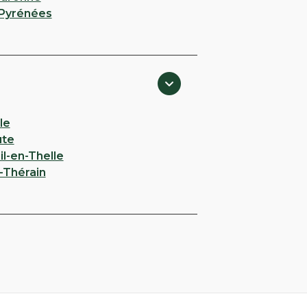
Pyrénées
le
ute
l-en-Thelle
r-Thérain