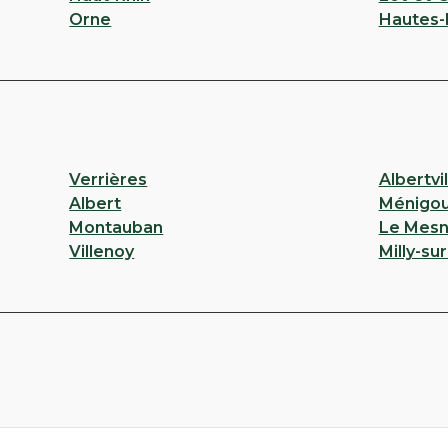
Orne
Hautes-
ubonne
ITINÉRAIRE
 PHARMACIE
Verrières
Albertvil
Albert
Ménigo
Montauban
Le Mesni
Villenoy
Milly-su
Argenteuil
ER 95100 Argenteuil