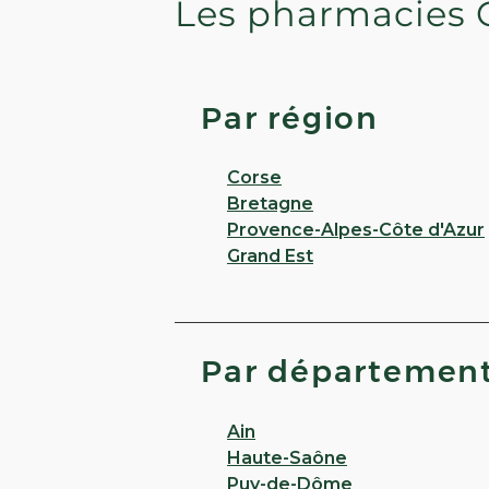
Les pharmacies 
PHARMACIE DU CHEVAL 
Par région
La Foret
Fermé
· Ouvre à 08:15
Corse
1 AVENUE JEAN ROSTAND 95320 S
Bretagne
Provence-Alpes-Côte d'Azur
Appeler
Grand Est
PLUS D'INFO
CHOISIR CETTE
Par départemen
Ain
Pharmacie du Bois Jacq
Haute-Saône
Puy-de-Dôme