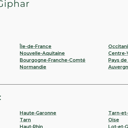
Giphar
ROUGE - Saint Leu
Île-de-France
Occitan
aint Leu La Foret
Nouvelle-Aquitaine
Centre-V
Bourgogne-Franche-Comté
Pays de 
Normandie
Auvergn
ITINÉRAIRE
 PHARMACIE
t
Haute-Garonne
Tarn-et
ues
Tarn
Oise
Haut-Rhin
Lot-et-