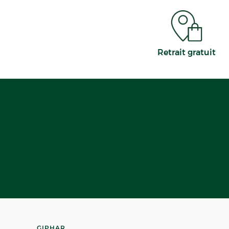
PLUS D'INFO
CHOISIR CETTE
Retrait gratuit
PHARMACIE BIGOT - Eng
4,3
30 avis
Fermé
· Ouvre à 09:00
8 PLACE DE VERDUN 95880 Engh
Appeler
PLUS D'INFO
CHOISIR CETTE
GIPHAR